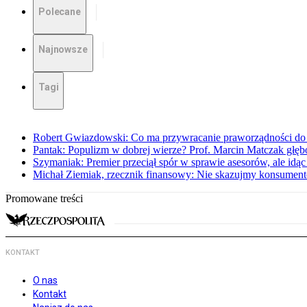
Polecane
Najnowsze
Tagi
Robert Gwiazdowski: Co ma przywracanie praworządności do 
Pantak: Populizm w dobrej wierze? Prof. Marcin Matczak głęb
Szymaniak: Premier przeciął spór w sprawie asesorów, ale idąc
Michał Ziemiak, rzecznik finansowy: Nie skazujmy konsumen
Promowane treści
KONTAKT
O nas
Kontakt