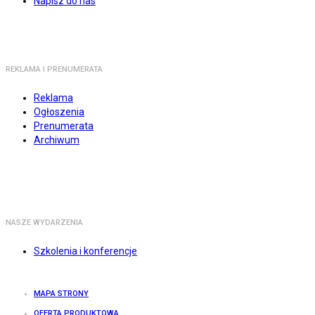
Napisz do nas
REKLAMA I PRENUMERATA
Reklama
Ogłoszenia
Prenumerata
Archiwum
NASZE WYDARZENIA
Szkolenia i konferencje
MAPA STRONY
OFERTA PRODUKTOWA