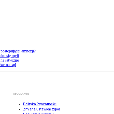
postępującej amnezji?
oko się myli
 na łatwiznę
tów na sąd
REGULAMIN
Polityka Prywatności
Zmiana ustawień zgód