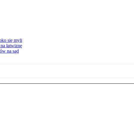
oko się myli
 na łatwiznę
tów na sąd