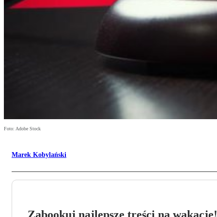
Foto: Adobe Stock
Marek Kobylański
Zabookuj najlepsze treści na wakacje