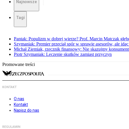
Najnowsze
Tagi
Pantak: Populizm w dobrej wierze? Prof. Marcin Matczak głęb
Szymaniak: Premier przeciął spór w sprawie asesorów, ale idąc
Michał Ziemiak, rzecznik finansowy: Nie skazujmy konsumen
Piotr Szymaniak: Leczenie skutków zamiast przyczyn
Promowane treści
KONTAKT
O nas
Kontakt
Napisz do nas
REGULAMIN