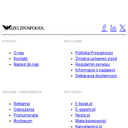
KONTAKT
REGULAMIN
O nas
Polityka Prywatności
Kontakt
Zmiana ustawień zgód
Napisz do nas
Regulamin serwisu
Informacje o nadawcy
Deklaracja dostępności
REKLAMA I PRENUMERATA
PARTNERZY
Reklama
E-kiosk.pl
Ogłoszenia
E-gazety.pl
Prenumerata
Nexto.pl
Archiwum
Mała księgowość
Kancelarierp.pl