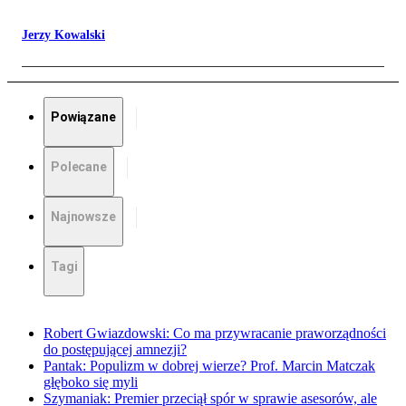
Jerzy Kowalski
Powiązane
Polecane
Najnowsze
Tagi
Robert Gwiazdowski: Co ma przywracanie praworządności
do postępującej amnezji?
Pantak: Populizm w dobrej wierze? Prof. Marcin Matczak
głęboko się myli
Szymaniak: Premier przeciął spór w sprawie asesorów, ale