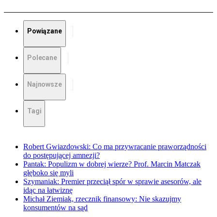
Powiązane
Polecane
Najnowsze
Tagi
Robert Gwiazdowski: Co ma przywracanie praworządności
do postępującej amnezji?
Pantak: Populizm w dobrej wierze? Prof. Marcin Matczak
głęboko się myli
Szymaniak: Premier przeciął spór w sprawie asesorów, ale
idąc na łatwiznę
Michał Ziemiak, rzecznik finansowy: Nie skazujmy
konsumentów na sąd