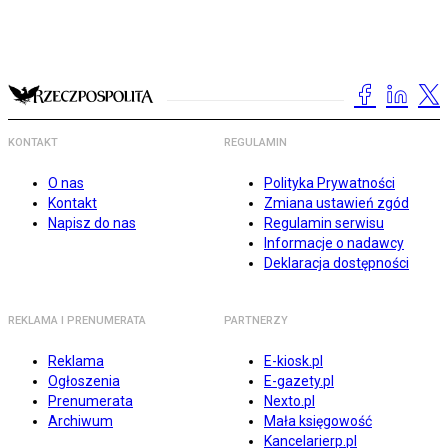
KONTAKT
REGULAMIN
O nas
Polityka Prywatności
Kontakt
Zmiana ustawień zgód
Napisz do nas
Regulamin serwisu
Informacje o nadawcy
Deklaracja dostępności
REKLAMA I PRENUMERATA
PARTNERZY
Reklama
E-kiosk.pl
Ogłoszenia
E-gazety.pl
Prenumerata
Nexto.pl
Archiwum
Mała księgowość
Kancelarierp.pl