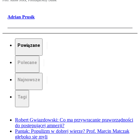
Foto: Adobe Stock, Fotorzepa/Jerzy Dudek
Adrian Prusik
Powiązane
Polecane
Najnowsze
Tagi
Robert Gwiazdowski: Co ma przywracanie praworządności
do postępującej amnezji?
Pantak: Populizm w dobrej wierze? Prof. Marcin Matczak
głęboko się myli