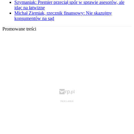
Szymaniak: Premier przeciął spór w sprawie asesorów, ale
idąc na łatwiznę
Michał Ziemiak, rzecznik finansowy: Nie skazujmy
konsumentów na sąd
Promowane treści