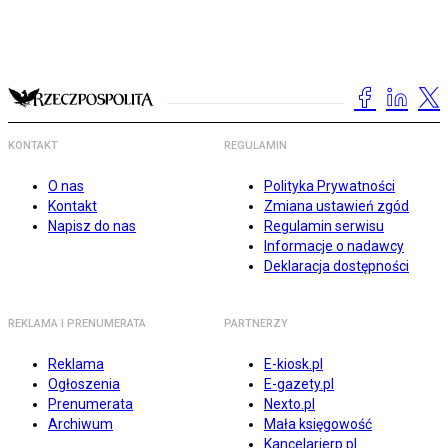
KONTAKT
REGULAMIN
O nas
Polityka Prywatności
Kontakt
Zmiana ustawień zgód
Napisz do nas
Regulamin serwisu
Informacje o nadawcy
Deklaracja dostępności
REKLAMA I PRENUMERATA
PARTNERZY
Reklama
E-kiosk.pl
Ogłoszenia
E-gazety.pl
Prenumerata
Nexto.pl
Archiwum
Mała księgowość
Kancelarierp.pl