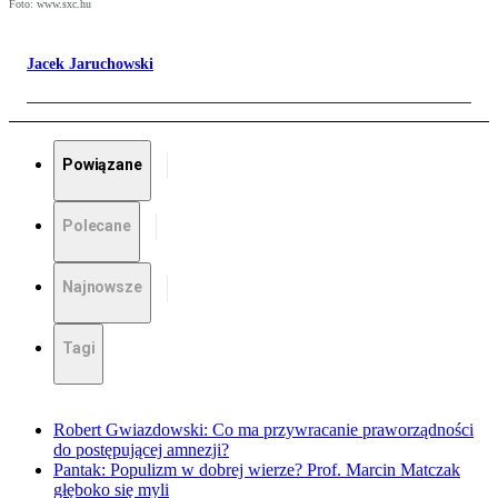
Foto: www.sxc.hu
Jacek Jaruchowski
Powiązane
Polecane
Najnowsze
Tagi
Robert Gwiazdowski: Co ma przywracanie praworządności
do postępującej amnezji?
Pantak: Populizm w dobrej wierze? Prof. Marcin Matczak
głęboko się myli