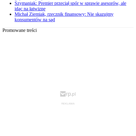
Szymaniak: Premier przeciął spór w sprawie asesorów, ale
idąc na łatwiznę
Michał Ziemiak, rzecznik finansowy: Nie skazujmy
konsumentów na sąd
Promowane treści