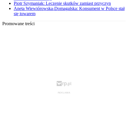
Piotr Szymaniak: Leczenie skutków zamiast przyczyn
Aneta Wiewiórowska-Domagalska: Konsument w Polsce stał
się towarem
Promowane treści