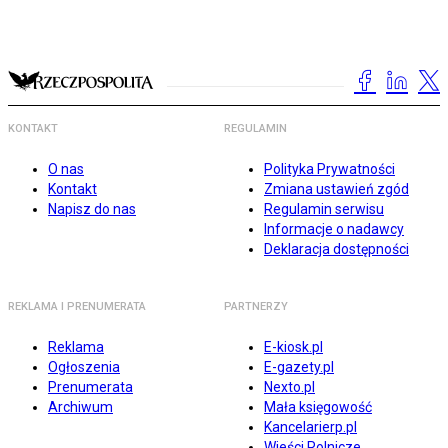
KONTAKT
REGULAMIN
O nas
Polityka Prywatności
Kontakt
Zmiana ustawień zgód
Napisz do nas
Regulamin serwisu
Informacje o nadawcy
Deklaracja dostępności
REKLAMA I PRENUMERATA
PARTNERZY
Reklama
E-kiosk.pl
Ogłoszenia
E-gazety.pl
Prenumerata
Nexto.pl
Archiwum
Mała księgowość
Kancelarierp.pl
Wieści Rolnicze