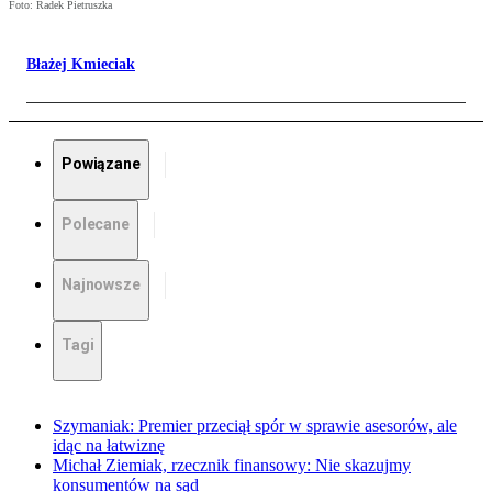
Foto: Radek Pietruszka
Błażej Kmieciak
Powiązane
Polecane
Najnowsze
Tagi
Szymaniak: Premier przeciął spór w sprawie asesorów, ale
idąc na łatwiznę
Michał Ziemiak, rzecznik finansowy: Nie skazujmy
konsumentów na sąd