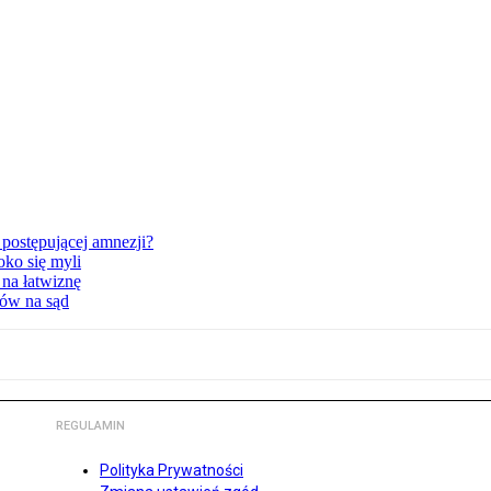
postępującej amnezji?
oko się myli
 na łatwiznę
tów na sąd
REGULAMIN
Polityka Prywatności