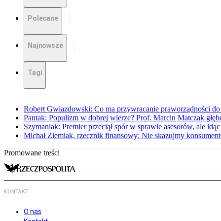
Polecane
Najnowsze
Tagi
Robert Gwiazdowski: Co ma przywracanie praworządności do 
Pantak: Populizm w dobrej wierze? Prof. Marcin Matczak głęb
Szymaniak: Premier przeciął spór w sprawie asesorów, ale idąc
Michał Ziemiak, rzecznik finansowy: Nie skazujmy konsumen
Promowane treści
KONTAKT
O nas