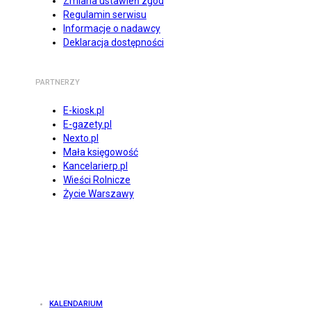
Zmiana ustawień zgód
Regulamin serwisu
Informacje o nadawcy
Deklaracja dostępności
PARTNERZY
E-kiosk.pl
E-gazety.pl
Nexto.pl
Mała księgowość
Kancelarierp.pl
Wieści Rolnicze
Życie Warszawy
KALENDARIUM