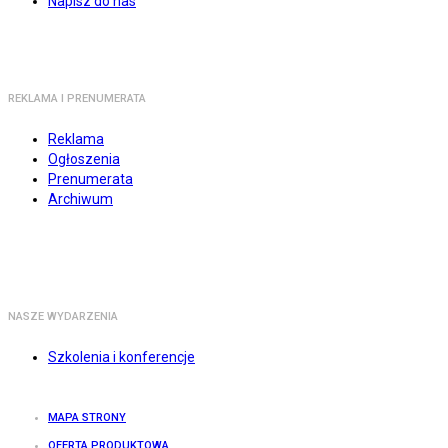
Napisz do nas
REKLAMA I PRENUMERATA
Reklama
Ogłoszenia
Prenumerata
Archiwum
NASZE WYDARZENIA
Szkolenia i konferencje
MAPA STRONY
OFERTA PRODUKTOWA