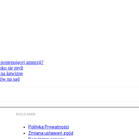
postępującej amnezji?
oko się myli
 na łatwiznę
tów na sąd
REGULAMIN
Polityka Prywatności
Zmiana ustawień zgód