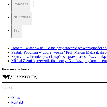
Polecane
Najnowsze
Tagi
Robert Gwiazdowski: Co ma przywracanie praworządności do 
Pantak: Populizm w dobrej wierze? Prof. Marcin Matczak głęb
Szymaniak: Premier przeciął spór w sprawie asesorów, ale idąc
Michał Ziemiak, rzecznik finansowy: Nie skazujmy konsumen
Promowane treści
KONTAKT
O nas
Kontakt