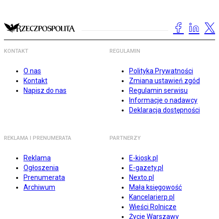
KONTAKT
REGULAMIN
O nas
Polityka Prywatności
Kontakt
Zmiana ustawień zgód
Napisz do nas
Regulamin serwisu
Informacje o nadawcy
Deklaracja dostępności
REKLAMA I PRENUMERATA
PARTNERZY
Reklama
E-kiosk.pl
Ogłoszenia
E-gazety.pl
Prenumerata
Nexto.pl
Archiwum
Mała księgowość
Kancelarierp.pl
Wieści Rolnicze
Życie Warszawy