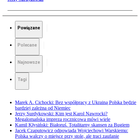
Powiązane
Polecane
Najnowsze
Tagi
Marek A. Cichocki: Bez współpracy z Ukrainą Polska będzie
bardziej zależna od Niemiec
Jerzy Surdykowski: Kim jest Karol Nawrocki?
Megalomańska impreza rocznicowa mówi wiele
Kamil Kłysiński: Białoruś. Totalitarny skansen za Bugiem
Jacek Czaputowicz odpowiada Wojciechowi Warskiemu:
Polska walczy o miejsce przy stole, ale traci zaufanie