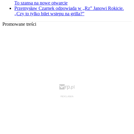
To szansa na nowe otwarcie
Przemysław Czarnek odpowiada w „Rz” Janowi Rokicie.
„Czy to tylko bilet wstępu na grilla?”
Promowane treści