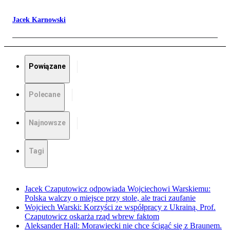
Jacek Karnowski
Powiązane
Polecane
Najnowsze
Tagi
Jacek Czaputowicz odpowiada Wojciechowi Warskiemu:
Polska walczy o miejsce przy stole, ale traci zaufanie
Wojciech Warski: Korzyści ze współpracy z Ukrainą. Prof.
Czaputowicz oskarża rząd wbrew faktom
Aleksander Hall: Morawiecki nie chce ścigać się z Braunem.