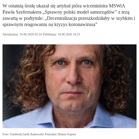
W ostatnią środę ukazał się artykuł pióra wiceministra MSWiA
Pawła Szefernakera „Sprawny polski model samorządów” z tezą
zawartą w podtytule: „Decentralizacja przeszkodziłaby w szybkim i
sprawnym reagowaniu na kryzys koronawirusa”
Aktualizacja:
19.06.2020 05:55
Publikacja:
18.06.2020 18:23
Foto: Facebook/Jacek Karnowski Prezydent Miasta Sopotu