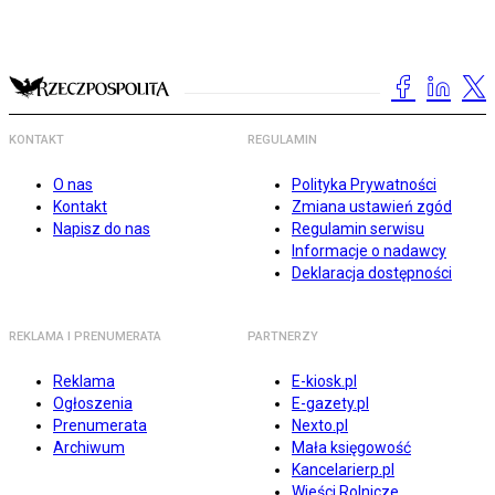
KONTAKT
REGULAMIN
O nas
Polityka Prywatności
Kontakt
Zmiana ustawień zgód
Napisz do nas
Regulamin serwisu
Informacje o nadawcy
Deklaracja dostępności
REKLAMA I PRENUMERATA
PARTNERZY
Reklama
E-kiosk.pl
Ogłoszenia
E-gazety.pl
Prenumerata
Nexto.pl
Archiwum
Mała księgowość
Kancelarierp.pl
Wieści Rolnicze