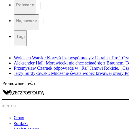
Polecane
Najnowsze
Tagi
Wojciech Warski: Korzyści ze współpracy z Ukrainą. Prof. C
Aleksander Hall: Morawiecki nie chce ścigać się z Braunem. T
Przemysław Czarnek odpowiada w „Rz” Janowi Rokicie. „Czy to
Jerzy Surdykowski: Milczenie świata wobec krwawej ofiary 
Promowane treści
KONTAKT
O nas
Kontakt