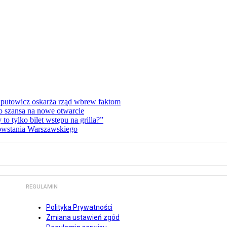
zaputowicz oskarża rząd wbrew faktom
o szansa na nowe otwarcie
 tylko bilet wstępu na grilla?”
Powstania Warszawskiego
REGULAMIN
Polityka Prywatności
Zmiana ustawień zgód