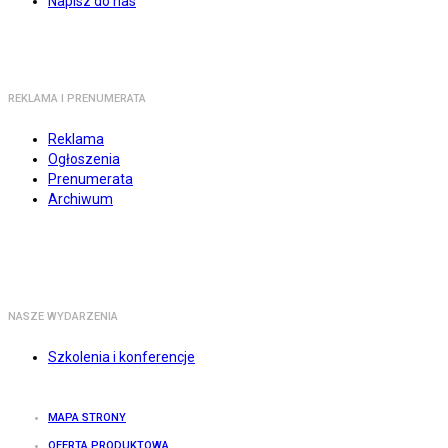
Napisz do nas
REKLAMA I PRENUMERATA
Reklama
Ogłoszenia
Prenumerata
Archiwum
NASZE WYDARZENIA
Szkolenia i konferencje
MAPA STRONY
OFERTA PRODUKTOWA