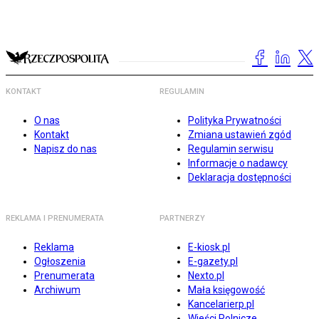
KONTAKT
REGULAMIN
O nas
Polityka Prywatności
Kontakt
Zmiana ustawień zgód
Napisz do nas
Regulamin serwisu
Informacje o nadawcy
Deklaracja dostępności
REKLAMA I PRENUMERATA
PARTNERZY
Reklama
E-kiosk.pl
Ogłoszenia
E-gazety.pl
Prenumerata
Nexto.pl
Archiwum
Mała księgowość
Kancelarierp.pl
Wieści Rolnicze