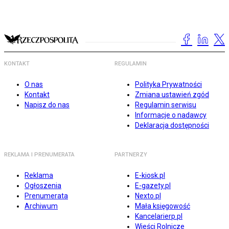
KONTAKT
REGULAMIN
O nas
Polityka Prywatności
Kontakt
Zmiana ustawień zgód
Napisz do nas
Regulamin serwisu
Informacje o nadawcy
Deklaracja dostępności
REKLAMA I PRENUMERATA
PARTNERZY
Reklama
E-kiosk.pl
Ogłoszenia
E-gazety.pl
Prenumerata
Nexto.pl
Archiwum
Mała księgowość
Kancelarierp.pl
Wieści Rolnicze