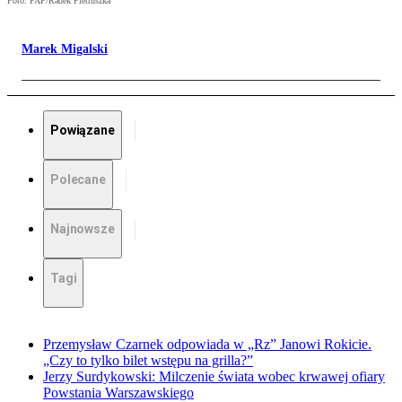
Foto: PAP/Radek Pietruszka
Marek Migalski
Powiązane
Polecane
Najnowsze
Tagi
Przemysław Czarnek odpowiada w „Rz” Janowi Rokicie.
„Czy to tylko bilet wstępu na grilla?”
Jerzy Surdykowski: Milczenie świata wobec krwawej ofiary
Powstania Warszawskiego