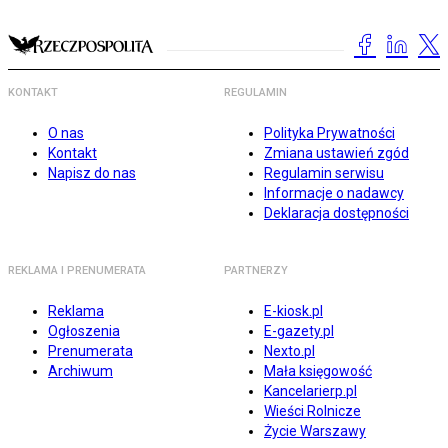
KONTAKT
REGULAMIN
O nas
Polityka Prywatności
Kontakt
Zmiana ustawień zgód
Napisz do nas
Regulamin serwisu
Informacje o nadawcy
Deklaracja dostępności
REKLAMA I PRENUMERATA
PARTNERZY
Reklama
E-kiosk.pl
Ogłoszenia
E-gazety.pl
Prenumerata
Nexto.pl
Archiwum
Mała księgowość
Kancelarierp.pl
Wieści Rolnicze
Życie Warszawy