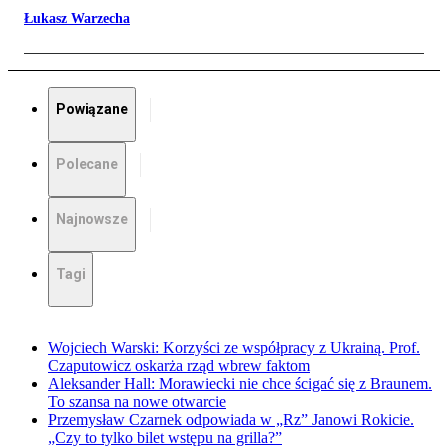
Łukasz Warzecha
Powiązane
Polecane
Najnowsze
Tagi
Wojciech Warski: Korzyści ze współpracy z Ukrainą. Prof.
Czaputowicz oskarża rząd wbrew faktom
Aleksander Hall: Morawiecki nie chce ścigać się z Braunem.
To szansa na nowe otwarcie
Przemysław Czarnek odpowiada w „Rz” Janowi Rokicie.
„Czy to tylko bilet wstępu na grilla?”