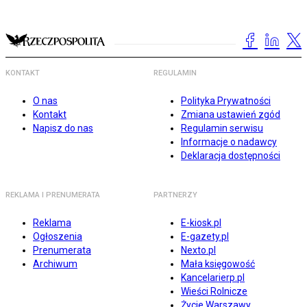
KONTAKT
REGULAMIN
O nas
Polityka Prywatności
Kontakt
Zmiana ustawień zgód
Napisz do nas
Regulamin serwisu
Informacje o nadawcy
Deklaracja dostępności
REKLAMA I PRENUMERATA
PARTNERZY
Reklama
E-kiosk.pl
Ogłoszenia
E-gazety.pl
Prenumerata
Nexto.pl
Archiwum
Mała księgowość
Kancelarierp.pl
Wieści Rolnicze
Życie Warszawy