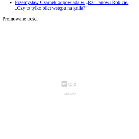
Przemysław Czarnek odpowiada w „Rz” Janowi Rokicie.
„Czy to tylko bilet wstępu na grilla?”
Promowane treści