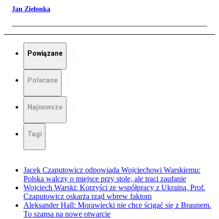
Jan Zielonka
Powiązane
Polecane
Najnowsze
Tagi
Jacek Czaputowicz odpowiada Wojciechowi Warskiemu:
Polska walczy o miejsce przy stole, ale traci zaufanie
Wojciech Warski: Korzyści ze współpracy z Ukrainą. Prof.
Czaputowicz oskarża rząd wbrew faktom
Aleksander Hall: Morawiecki nie chce ścigać się z Braunem.
To szansa na nowe otwarcie