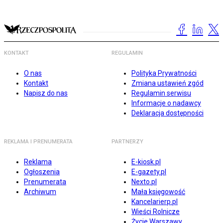
KONTAKT
REGULAMIN
O nas
Polityka Prywatności
Kontakt
Zmiana ustawień zgód
Napisz do nas
Regulamin serwisu
Informacje o nadawcy
Deklaracja dostępności
REKLAMA I PRENUMERATA
PARTNERZY
Reklama
E-kiosk.pl
Ogłoszenia
E-gazety.pl
Prenumerata
Nexto.pl
Archiwum
Mała księgowość
Kancelarierp.pl
Wieści Rolnicze
Życie Warszawy