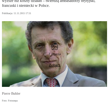
wyższe niż koszty działań – twierdzą ambasadorzy brytyjski,
francuski i niemiecki w Polsce.
Publikacja:
11.11.2015 17:51
2 zdjęcia
Zobacz
Pierre Buhler
Foto: Fotorzepa