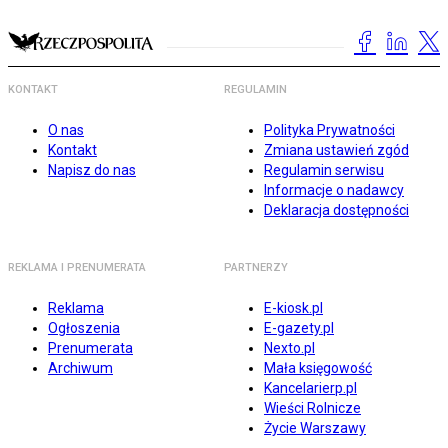
KONTAKT
REGULAMIN
O nas
Polityka Prywatności
Kontakt
Zmiana ustawień zgód
Napisz do nas
Regulamin serwisu
Informacje o nadawcy
Deklaracja dostępności
REKLAMA I PRENUMERATA
PARTNERZY
Reklama
E-kiosk.pl
Ogłoszenia
E-gazety.pl
Prenumerata
Nexto.pl
Archiwum
Mała księgowość
Kancelarierp.pl
Wieści Rolnicze
Życie Warszawy