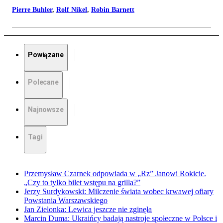
Pierre Buhler
,
Rolf Nikel
,
Robin Barnett
Powiązane
Polecane
Najnowsze
Tagi
Przemysław Czarnek odpowiada w „Rz” Janowi Rokicie.
„Czy to tylko bilet wstępu na grilla?”
Jerzy Surdykowski: Milczenie świata wobec krwawej ofiary
Powstania Warszawskiego
Jan Zielonka: Lewica jeszcze nie zginęła
Marcin Duma: Ukraińcy badają nastroje społeczne w Polsce i