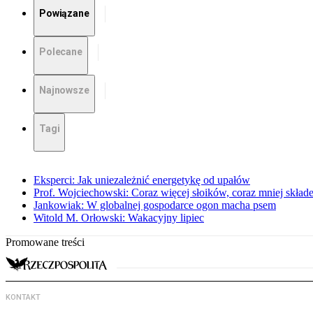
Powiązane
Polecane
Najnowsze
Tagi
Eksperci: Jak uniezależnić energetykę od upałów
Prof. Wojciechowski: Coraz więcej słoików, coraz mniej skład
Jankowiak: W globalnej gospodarce ogon macha psem
Witold M. Orłowski: Wakacyjny lipiec
Promowane treści
KONTAKT