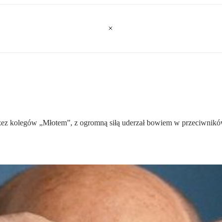
zez kolegów „Młotem”, z ogromną siłą uderzał bowiem w przeciwników