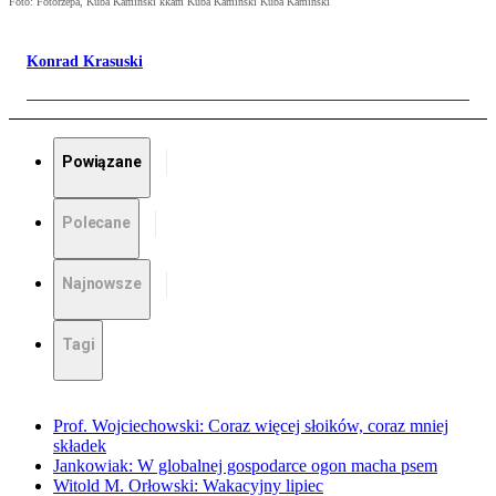
Foto: Fotorzepa, Kuba Kamiński kkam Kuba Kamiński Kuba Kamiński
Konrad Krasuski
Powiązane
Polecane
Najnowsze
Tagi
Prof. Wojciechowski: Coraz więcej słoików, coraz mniej
składek
Jankowiak: W globalnej gospodarce ogon macha psem
Witold M. Orłowski: Wakacyjny lipiec