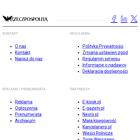
KONTAKT
REGULAMIN
O nas
Polityka Prywatności
Kontakt
Zmiana ustawień zgód
Napisz do nas
Regulamin serwisu
Informacje o nadawcy
Deklaracja dostępności
REKLAMA I PRENUMERATA
PARTNERZY
Reklama
E-kiosk.pl
Ogłoszenia
E-gazety.pl
Prenumerata
Nexto.pl
Archiwum
Mała księgowość
Kancelarierp.pl
Wieści Rolnicze
Życie Warszawy