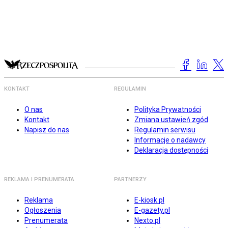
KONTAKT
REGULAMIN
O nas
Polityka Prywatności
Kontakt
Zmiana ustawień zgód
Napisz do nas
Regulamin serwisu
Informacje o nadawcy
Deklaracja dostępności
REKLAMA I PRENUMERATA
PARTNERZY
Reklama
E-kiosk.pl
Ogłoszenia
E-gazety.pl
Prenumerata
Nexto.pl