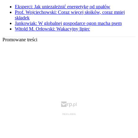
Eksperci: Jak uniezależnić energetykę od upałów
Prof. Wojciechowski: Coraz więcej słoików, coraz mniej
składek
Jankowiak: W globalnej gospodarce ogon macha psem
Witold M. Orłowski: Wakacyjny lipiec
Promowane treści