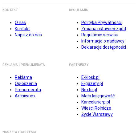
KONTAKT
REGULAMIN
O nas
Polityka Prywatności
Kontakt
Zmiana ustawień zgód
Napisz do nas
Regulamin serwisu
Informacje o nadawcy
Deklaracja dostępności
REKLAMA I PRENUMERATA
PARTNERZY
Reklama
E-kiosk.pl
Ogłoszenia
E-gazety.pl
Prenumerata
Nexto.pl
Archiwum
Mała księgowość
Kancelarierp.pl
Wieści Rolnicze
Życie Warszawy
NASZE WYDARZENIA