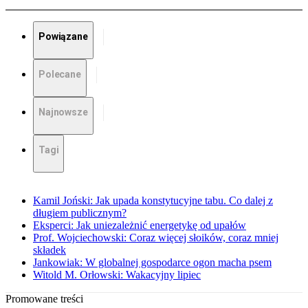
Powiązane
Polecane
Najnowsze
Tagi
Kamil Joński: Jak upada konstytucyjne tabu. Co dalej z
długiem publicznym?
Eksperci: Jak uniezależnić energetykę od upałów
Prof. Wojciechowski: Coraz więcej słoików, coraz mniej
składek
Jankowiak: W globalnej gospodarce ogon macha psem
Witold M. Orłowski: Wakacyjny lipiec
Promowane treści