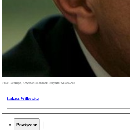
Foto: Fotorzepa, Krzysztof Skłodowski Krzysztof Skłodowski
Łukasz Wilkowicz
Powiązane