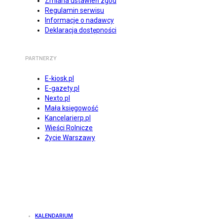
Zmiana ustawień zgód
Regulamin serwisu
Informacje o nadawcy
Deklaracja dostępności
PARTNERZY
E-kiosk.pl
E-gazety.pl
Nexto.pl
Mała księgowość
Kancelarierp.pl
Wieści Rolnicze
Życie Warszawy
KALENDARIUM