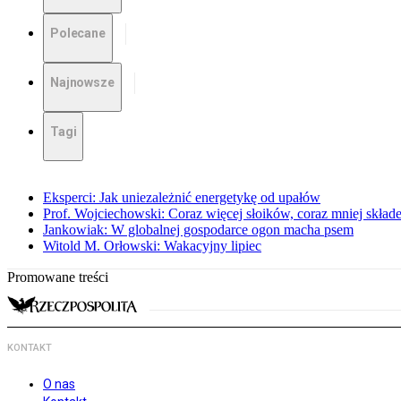
Polecane
Najnowsze
Tagi
Eksperci: Jak uniezależnić energetykę od upałów
Prof. Wojciechowski: Coraz więcej słoików, coraz mniej skład
Jankowiak: W globalnej gospodarce ogon macha psem
Witold M. Orłowski: Wakacyjny lipiec
Promowane treści
KONTAKT
O nas