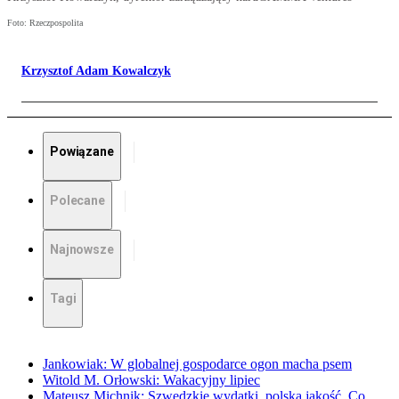
Foto: Rzeczpospolita
Krzysztof Adam Kowalczyk
Powiązane
Polecane
Najnowsze
Tagi
Jankowiak: W globalnej gospodarce ogon macha psem
Witold M. Orłowski: Wakacyjny lipiec
Mateusz Michnik: Szwedzkie wydatki, polska jakość. Co