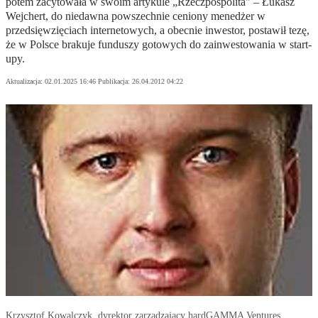
potem zacytowała w swoim artykule „Rzeczpospolita" – Łukasz
Wejchert, do niedawna powszechnie ceniony menedżer w
przedsięwzięciach internetowych, a obecnie inwestor, postawił tezę,
że w Polsce brakuje funduszy gotowych do zainwestowania w start-
upy.
Aktualizacja:
02.01.2025 16:46
Publikacja:
26.04.2012 04:22
Krzysztof Kowalczyk, dyrektor zarządzający hardGAMMA Ventures