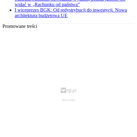
widać w „Rachunku od państwa”
I wiceprezes BGK: Od redystrybucji do inwestycji. Nowa
architektura budżetowa UE
Promowane treści