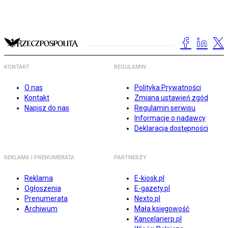
KONTAKT
REGULAMIN
O nas
Polityka Prywatności
Kontakt
Zmiana ustawień zgód
Napisz do nas
Regulamin serwisu
Informacje o nadawcy
Deklaracja dostępności
REKLAMA I PRENUMERATA
PARTNERZY
Reklama
E-kiosk.pl
Ogłoszenia
E-gazety.pl
Prenumerata
Nexto.pl
Archiwum
Mała księgowość
Kancelarierp.pl