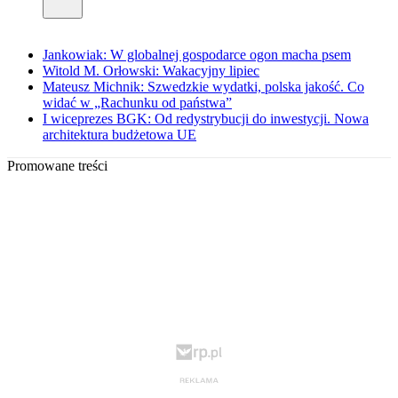
Jankowiak: W globalnej gospodarce ogon macha psem
Witold M. Orłowski: Wakacyjny lipiec
Mateusz Michnik: Szwedzkie wydatki, polska jakość. Co
widać w „Rachunku od państwa”
I wiceprezes BGK: Od redystrybucji do inwestycji. Nowa
architektura budżetowa UE
Promowane treści