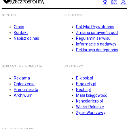
KONTAKT
REGULAMIN
O nas
Polityka Prywatności
Kontakt
Zmiana ustawień zgód
Napisz do nas
Regulamin serwisu
Informacje o nadawcy
Deklaracja dostępności
REKLAMA I PRENUMERATA
PARTNERZY
Reklama
E-kiosk.pl
Ogłoszenia
E-gazety.pl
Prenumerata
Nexto.pl
Archiwum
Mała księgowość
Kancelarierp.pl
Wieści Rolnicze
Życie Warszawy