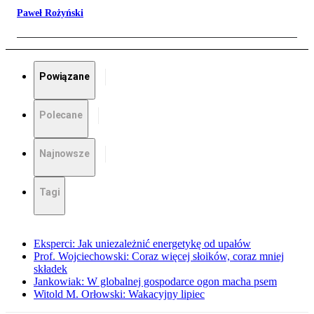
Paweł Rożyński
Powiązane
Polecane
Najnowsze
Tagi
Eksperci: Jak uniezależnić energetykę od upałów
Prof. Wojciechowski: Coraz więcej słoików, coraz mniej
składek
Jankowiak: W globalnej gospodarce ogon macha psem
Witold M. Orłowski: Wakacyjny lipiec