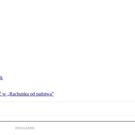
ek
ać w „Rachunku od państwa”
REGULAMIN