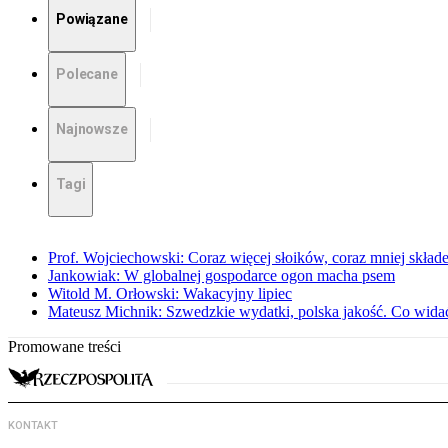
Powiązane
Polecane
Najnowsze
Tagi
Prof. Wojciechowski: Coraz więcej słoików, coraz mniej skład
Jankowiak: W globalnej gospodarce ogon macha psem
Witold M. Orłowski: Wakacyjny lipiec
Mateusz Michnik: Szwedzkie wydatki, polska jakość. Co wid
Promowane treści
KONTAKT