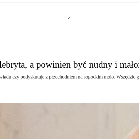
elebryta, a powinien być nudny i ma
ywiadu czy podyskutuje z przechodniem na sopockim molo. Wszędzie go