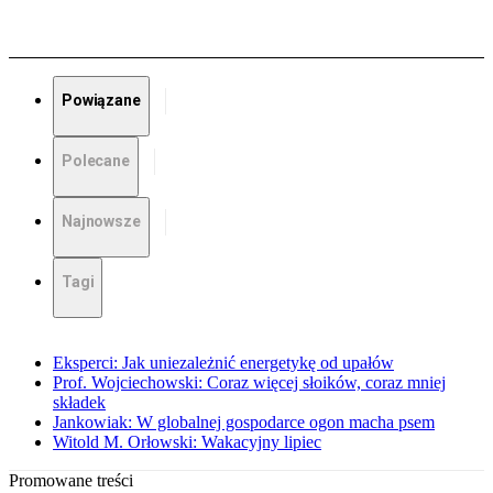
Powiązane
Polecane
Najnowsze
Tagi
Eksperci: Jak uniezależnić energetykę od upałów
Prof. Wojciechowski: Coraz więcej słoików, coraz mniej
składek
Jankowiak: W globalnej gospodarce ogon macha psem
Witold M. Orłowski: Wakacyjny lipiec
Promowane treści