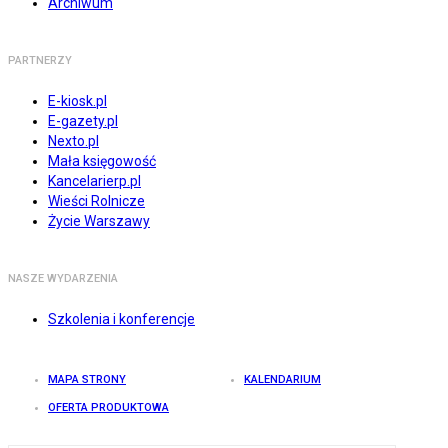
Archiwum
PARTNERZY
E-kiosk.pl
E-gazety.pl
Nexto.pl
Mała księgowość
Kancelarierp.pl
Wieści Rolnicze
Życie Warszawy
NASZE WYDARZENIA
Szkolenia i konferencje
MAPA STRONY
KALENDARIUM
OFERTA PRODUKTOWA