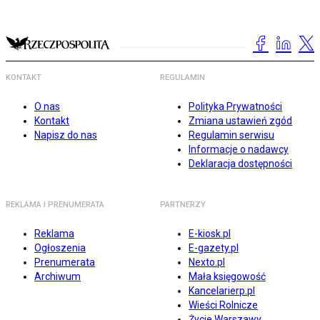
KONTAKT
REGULAMIN
O nas
Polityka Prywatności
Kontakt
Zmiana ustawień zgód
Napisz do nas
Regulamin serwisu
Informacje o nadawcy
Deklaracja dostępności
REKLAMA I PRENUMERATA
PARTNERZY
Reklama
E-kiosk.pl
Ogłoszenia
E-gazety.pl
Prenumerata
Nexto.pl
Archiwum
Mała księgowość
Kancelarierp.pl
Wieści Rolnicze
Życie Warszawy