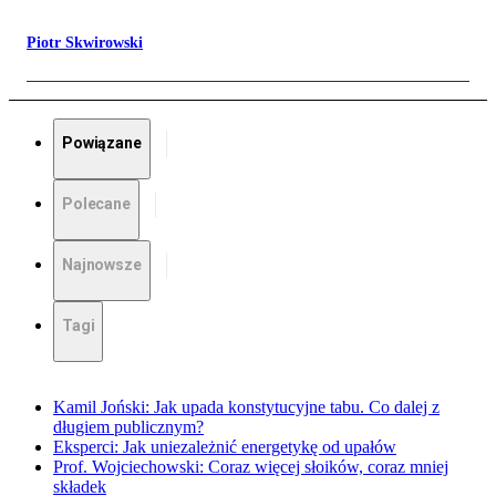
Piotr Skwirowski
Powiązane
Polecane
Najnowsze
Tagi
Kamil Joński: Jak upada konstytucyjne tabu. Co dalej z
długiem publicznym?
Eksperci: Jak uniezależnić energetykę od upałów
Prof. Wojciechowski: Coraz więcej słoików, coraz mniej
składek