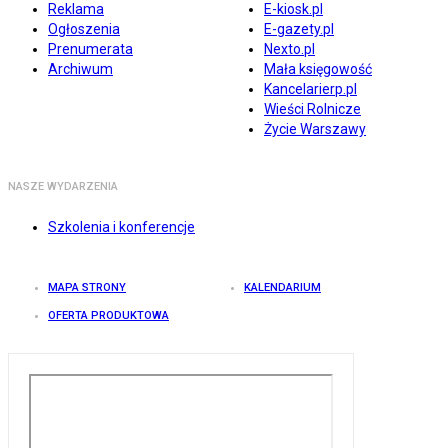
Reklama
E-kiosk.pl
Ogłoszenia
E-gazety.pl
Prenumerata
Nexto.pl
Archiwum
Mała księgowość
Kancelarierp.pl
Wieści Rolnicze
Życie Warszawy
NASZE WYDARZENIA
Szkolenia i konferencje
MAPA STRONY
KALENDARIUM
OFERTA PRODUKTOWA