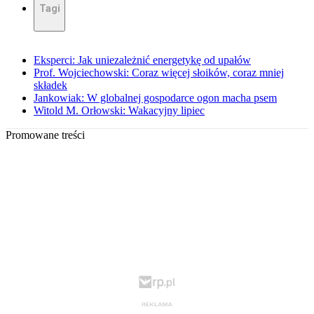
Tagi
Eksperci: Jak uniezależnić energetykę od upałów
Prof. Wojciechowski: Coraz więcej słoików, coraz mniej
składek
Jankowiak: W globalnej gospodarce ogon macha psem
Witold M. Orłowski: Wakacyjny lipiec
Promowane treści