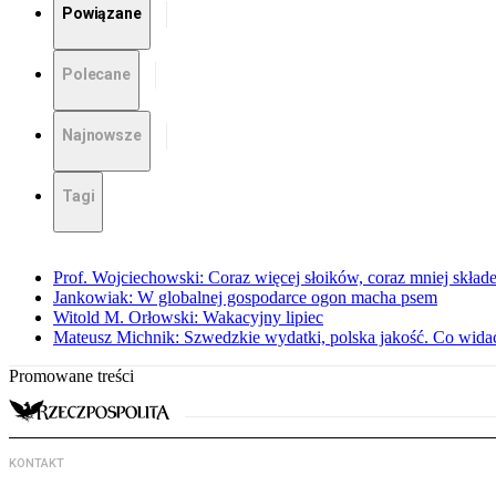
Powiązane
Polecane
Najnowsze
Tagi
Prof. Wojciechowski: Coraz więcej słoików, coraz mniej skład
Jankowiak: W globalnej gospodarce ogon macha psem
Witold M. Orłowski: Wakacyjny lipiec
Mateusz Michnik: Szwedzkie wydatki, polska jakość. Co wid
Promowane treści
KONTAKT