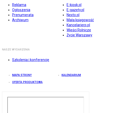
Reklama
E-kiosk.pl
Ogłoszenia
E-gazety.pl
Prenumerata
Nexto.pl
Archiwum
Mała księgowość
Kancelarierp.pl
Wieści Rolnicze
Życie Warszawy
NASZE WYDARZENIA
Szkolenia i konferencje
MAPA STRONY
KALENDARIUM
OFERTA PRODUKTOWA