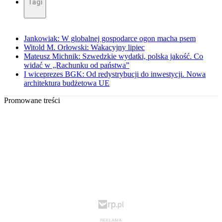
Tagi
Jankowiak: W globalnej gospodarce ogon macha psem
Witold M. Orłowski: Wakacyjny lipiec
Mateusz Michnik: Szwedzkie wydatki, polska jakość. Co
widać w „Rachunku od państwa”
I wiceprezes BGK: Od redystrybucji do inwestycji. Nowa
architektura budżetowa UE
Promowane treści