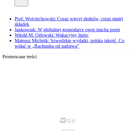
Prof. Wojciechowski: Coraz więcej słoików, coraz mniej
składek
Jankowiak: W globalnej gospodarce ogon macha psem
Witold M. Orłowski: Wakacyjny lipiec
Mateusz Michnik: Szwedzkie wydatki, polska jakość. Co
widać w „Rachunku od państwa”
Promowane treści