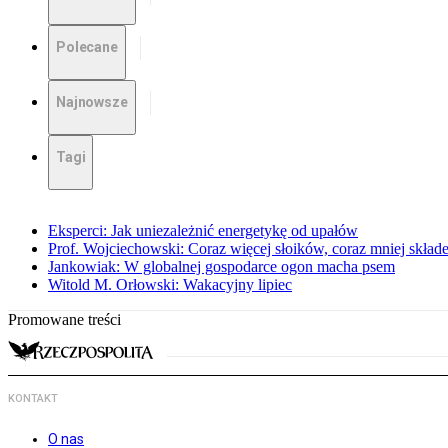
Polecane
Najnowsze
Tagi
Eksperci: Jak uniezależnić energetykę od upałów
Prof. Wojciechowski: Coraz więcej słoików, coraz mniej skład
Jankowiak: W globalnej gospodarce ogon macha psem
Witold M. Orłowski: Wakacyjny lipiec
Promowane treści
KONTAKT
O nas