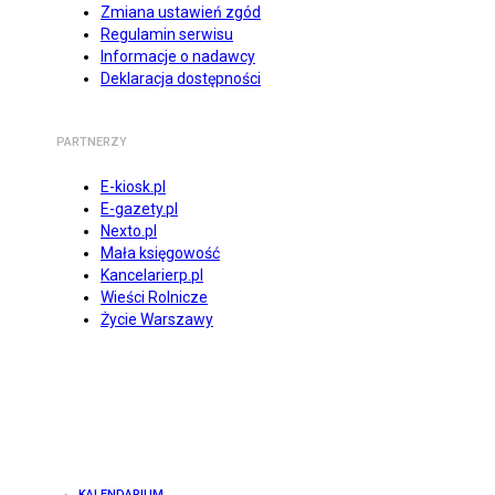
Zmiana ustawień zgód
Regulamin serwisu
Informacje o nadawcy
Deklaracja dostępności
PARTNERZY
E-kiosk.pl
E-gazety.pl
Nexto.pl
Mała księgowość
Kancelarierp.pl
Wieści Rolnicze
Życie Warszawy
KALENDARIUM