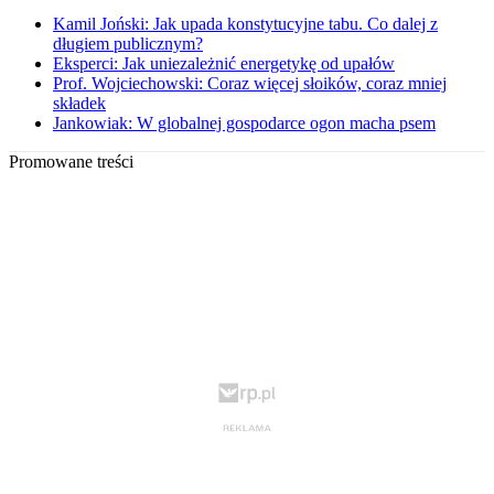
Kamil Joński: Jak upada konstytucyjne tabu. Co dalej z
długiem publicznym?
Eksperci: Jak uniezależnić energetykę od upałów
Prof. Wojciechowski: Coraz więcej słoików, coraz mniej
składek
Jankowiak: W globalnej gospodarce ogon macha psem
Promowane treści