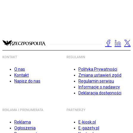
KONTAKT
REGULAMIN
O nas
Polityka Prywatności
Kontakt
Zmiana ustawień zgód
Napisz do nas
Regulamin serwisu
Informacje o nadawcy
Deklaracja dostępności
REKLAMA I PRENUMERATA
PARTNERZY
Reklama
E-kiosk.pl
Ogłoszenia
E-gazety.pl