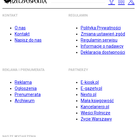
KONTAKT
REGULAMIN
O nas
Polityka Prywatności
Kontakt
Zmiana ustawień zgód
Napisz do nas
Regulamin serwisu
Informacje o nadawcy
Deklaracja dostępności
REKLAMA I PRENUMERATA
PARTNERZY
Reklama
E-kiosk.pl
Ogłoszenia
E-gazety.pl
Prenumerata
Nexto.pl
Archiwum
Mała księgowość
Kancelarierp.pl
Wieści Rolnicze
Życie Warszawy
NASZE WYDARZENIA