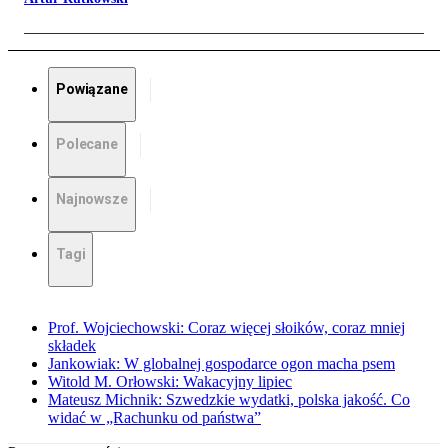
Powiązane
Polecane
Najnowsze
Tagi
Prof. Wojciechowski: Coraz więcej słoików, coraz mniej
składek
Jankowiak: W globalnej gospodarce ogon macha psem
Witold M. Orłowski: Wakacyjny lipiec
Mateusz Michnik: Szwedzkie wydatki, polska jakość. Co
widać w „Rachunku od państwa”