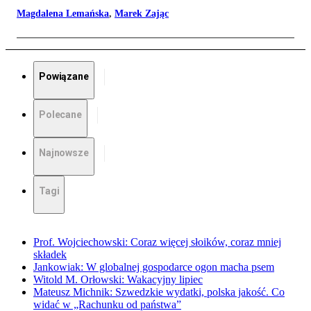
Magdalena Lemańska
,
Marek Zając
Powiązane
Polecane
Najnowsze
Tagi
Prof. Wojciechowski: Coraz więcej słoików, coraz mniej
składek
Jankowiak: W globalnej gospodarce ogon macha psem
Witold M. Orłowski: Wakacyjny lipiec
Mateusz Michnik: Szwedzkie wydatki, polska jakość. Co
widać w „Rachunku od państwa”