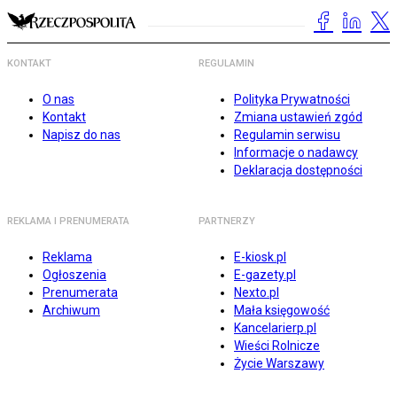
KONTAKT
REGULAMIN
O nas
Polityka Prywatności
Kontakt
Zmiana ustawień zgód
Napisz do nas
Regulamin serwisu
Informacje o nadawcy
Deklaracja dostępności
REKLAMA I PRENUMERATA
PARTNERZY
Reklama
E-kiosk.pl
Ogłoszenia
E-gazety.pl
Prenumerata
Nexto.pl
Archiwum
Mała księgowość
Kancelarierp.pl
Wieści Rolnicze
Życie Warszawy