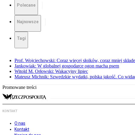
Polecane
Najnowsze
Tagi
Prof. Wojciechowski: Coraz więcej słoików, coraz mniej skład
Jankowiak: W globalnej gospodarce ogon macha psem
Witold M. Orłowski: Wakacyjny lipiec
Mateusz Michnik: Szwedzkie wydatki, polska jakość. Co wid
Promowane treści
KONTAKT
O nas
Kontakt