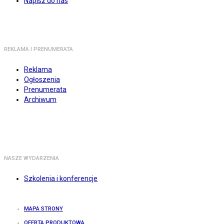
Napisz do nas
REKLAMA I PRENUMERATA
Reklama
Ogłoszenia
Prenumerata
Archiwum
NASZE WYDARZENIA
Szkolenia i konferencje
MAPA STRONY
OFERTA PRODUKTOWA