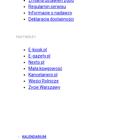
Zmiana ustawień zgód
Regulamin serwisu
Informacje o nadawcy
Deklaracja dostępności
PARTNERZY
E-kiosk.pl
E-gazety.pl
Nexto.pl
Mała księgowość
Kancelarierp.pl
Wieści Rolnicze
Życie Warszawy
KALENDARIUM