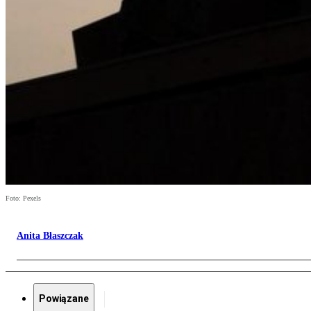
Foto: Pexels
Anita Błaszczak
Powiązane