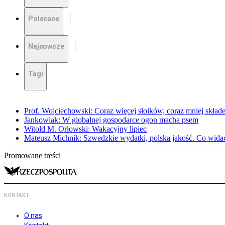
Polecane
Najnowsze
Tagi
Prof. Wojciechowski: Coraz więcej słoików, coraz mniej skład
Jankowiak: W globalnej gospodarce ogon macha psem
Witold M. Orłowski: Wakacyjny lipiec
Mateusz Michnik: Szwedzkie wydatki, polska jakość. Co wid
Promowane treści
KONTAKT
O nas