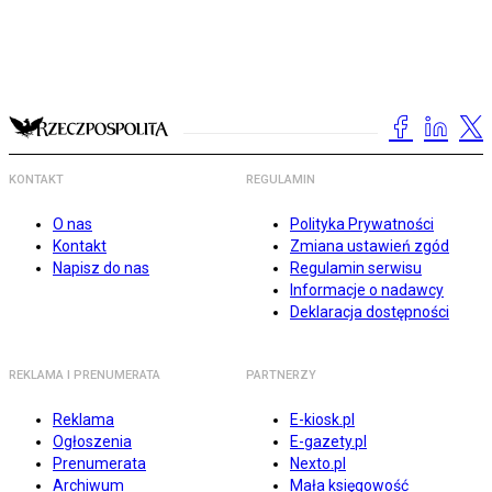
KONTAKT
REGULAMIN
O nas
Polityka Prywatności
Kontakt
Zmiana ustawień zgód
Napisz do nas
Regulamin serwisu
Informacje o nadawcy
Deklaracja dostępności
REKLAMA I PRENUMERATA
PARTNERZY
Reklama
E-kiosk.pl
Ogłoszenia
E-gazety.pl
Prenumerata
Nexto.pl
Archiwum
Mała księgowość