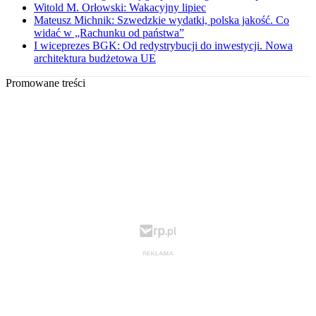
Witold M. Orłowski: Wakacyjny lipiec
Mateusz Michnik: Szwedzkie wydatki, polska jakość. Co
widać w „Rachunku od państwa”
I wiceprezes BGK: Od redystrybucji do inwestycji. Nowa
architektura budżetowa UE
Promowane treści