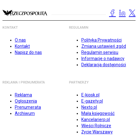
KONTAKT
REGULAMIN
O nas
Polityka Prywatności
Kontakt
Zmiana ustawień zgód
Napisz do nas
Regulamin serwisu
Informacje o nadawcy
Deklaracja dostępności
REKLAMA I PRENUMERATA
PARTNERZY
Reklama
E-kiosk.pl
Ogłoszenia
E-gazety.pl
Prenumerata
Nexto.pl
Archiwum
Mała księgowość
Kancelarierp.pl
Wieści Rolnicze
Życie Warszawy