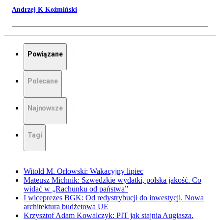
Andrzej K Koźmiński
Powiązane
Polecane
Najnowsze
Tagi
Witold M. Orłowski: Wakacyjny lipiec
Mateusz Michnik: Szwedzkie wydatki, polska jakość. Co
widać w „Rachunku od państwa”
I wiceprezes BGK: Od redystrybucji do inwestycji. Nowa
architektura budżetowa UE
Krzysztof Adam Kowalczyk: PIT jak stajnia Augiasza.