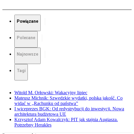
Powiązane
Polecane
Najnowsze
Tagi
Witold M. Orłowski: Wakacyjny lipiec
Mateusz Michnik: Szwedzkie wydatki, polska jakość. Co
widać w „Rachunku od państwa”
I wiceprezes BGK: Od redystrybucji do inwestycji. Nowa
architektura budżetowa UE
Krzysztof Adam Kowalczyk: PIT jak stajnia Augiasza.
Potrzebny Herakles