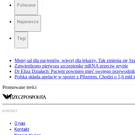
Polecane
Najnowsze
Tagi
Mniej sal dla pacjentów, więcej dla lekarzy. Tak zmienia się S
Zatwierdzono pierwszą szczepionkę mRNA przeciw grypie
Dr Eliza Działach: Pacjent powinien mieć swojego przewodnik
Polska składa apelację w sporze z Pfizerem. Chodzi o 5,6 mld z
Promowane treści
KONTAKT
O nas
Kontakt