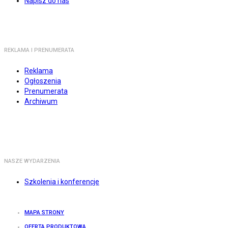
Napisz do nas
REKLAMA I PRENUMERATA
Reklama
Ogłoszenia
Prenumerata
Archiwum
NASZE WYDARZENIA
Szkolenia i konferencje
MAPA STRONY
OFERTA PRODUKTOWA