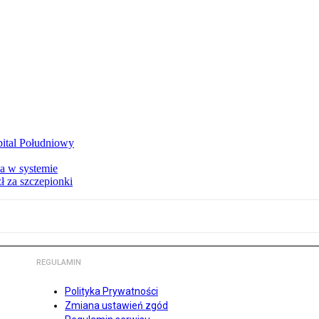
zpital Południowy
a w systemie
ł za szczepionki
REGULAMIN
Polityka Prywatności
Zmiana ustawień zgód