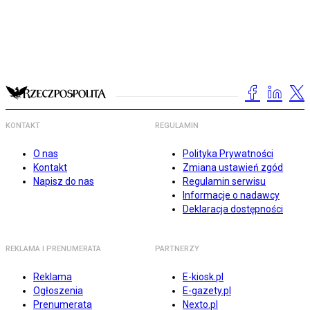
KONTAKT
REGULAMIN
O nas
Polityka Prywatności
Kontakt
Zmiana ustawień zgód
Napisz do nas
Regulamin serwisu
Informacje o nadawcy
Deklaracja dostępności
REKLAMA I PRENUMERATA
PARTNERZY
Reklama
E-kiosk.pl
Ogłoszenia
E-gazety.pl
Prenumerata
Nexto.pl