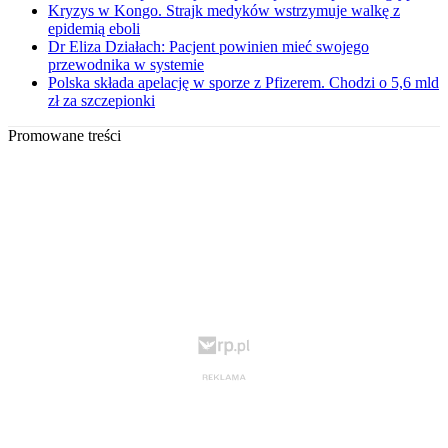
Kryzys w Kongo. Strajk medyków wstrzymuje walkę z
epidemią eboli
Dr Eliza Działach: Pacjent powinien mieć swojego
przewodnika w systemie
Polska składa apelację w sporze z Pfizerem. Chodzi o 5,6 mld
zł za szczepionki
Promowane treści