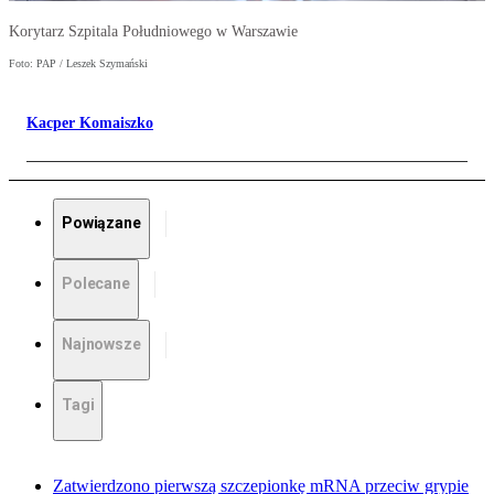
Korytarz Szpitala Południowego w Warszawie
Foto: PAP / Leszek Szymański
Kacper Komaiszko
Powiązane
Polecane
Najnowsze
Tagi
Zatwierdzono pierwszą szczepionkę mRNA przeciw grypie