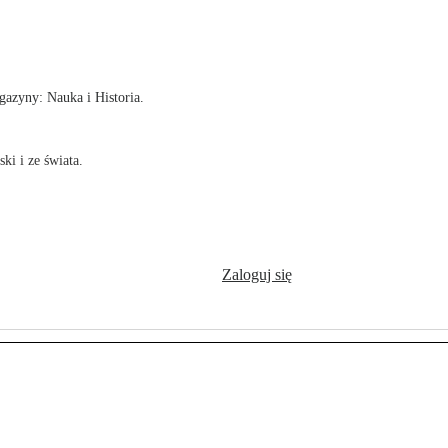
!
azyny: Nauka i Historia.
ki i ze świata.
Zaloguj się