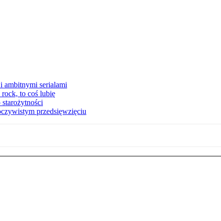
i ambitnymi serialami
ock, to coś lubię
 starożytności
oczywistym przedsięwzięciu