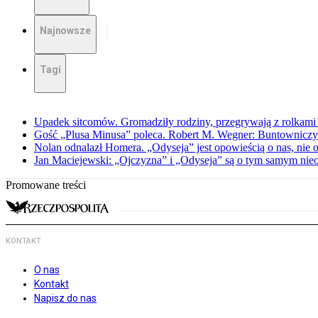
Najnowsze
Tagi
Upadek sitcomów. Gromadziły rodziny, przegrywają z rolkami 
Gość „Plusa Minusa” poleca. Robert M. Wegner: Buntowniczy r
Nolan odnalazł Homera. „Odyseja” jest opowieścią o nas, nie o
Jan Maciejewski: „Ojczyzna” i „Odyseja” są o tym samym nie
Promowane treści
KONTAKT
O nas
Kontakt
Napisz do nas