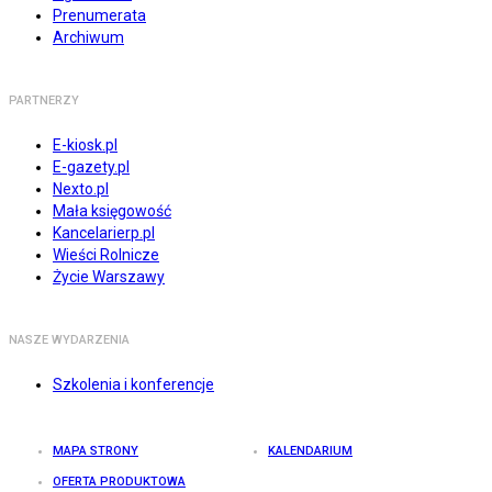
Prenumerata
Archiwum
PARTNERZY
E-kiosk.pl
E-gazety.pl
Nexto.pl
Mała księgowość
Kancelarierp.pl
Wieści Rolnicze
Życie Warszawy
NASZE WYDARZENIA
Szkolenia i konferencje
MAPA STRONY
KALENDARIUM
OFERTA PRODUKTOWA