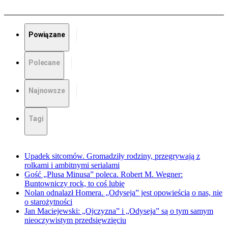
Powiązane
Polecane
Najnowsze
Tagi
Upadek sitcomów. Gromadziły rodziny, przegrywają z
rolkami i ambitnymi serialami
Gość „Plusa Minusa” poleca. Robert M. Wegner:
Buntowniczy rock, to coś lubię
Nolan odnalazł Homera. „Odyseja” jest opowieścią o nas, nie
o starożytności
Jan Maciejewski: „Ojczyzna” i „Odyseja” są o tym samym
nieoczywistym przedsięwzięciu