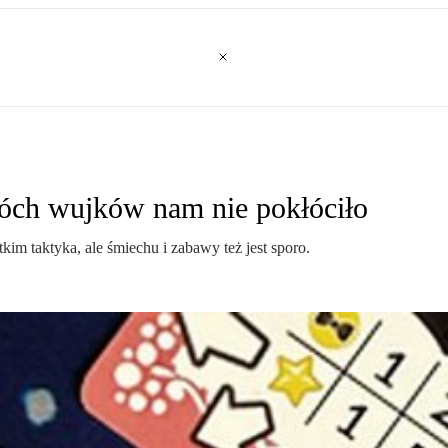
wóch wujków nam nie pokłóciło
kim taktyka, ale śmiechu i zabawy też jest sporo.