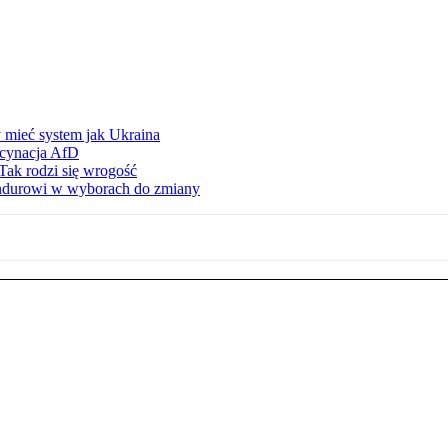
 mieć system jak Ukraina
scynacja AfD
Tak rodzi się wrogość
ndurowi w wyborach do zmiany