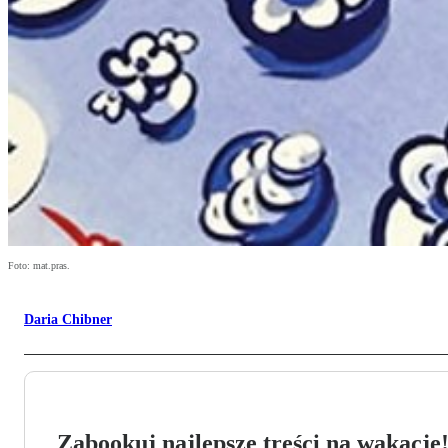
Foto: mat.pras.
Daria Chibner
Zabookuj najlepsze treści na wakacje