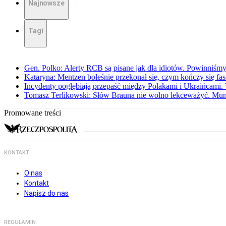
Najnowsze
Tagi
Gen. Polko: Alerty RCB są pisane jak dla idiotów. Powinniśmy
Kataryna: Mentzen boleśnie przekonał się, czym kończy się fa
Incydenty pogłębiają przepaść między Polakami i Ukraińcami. 
Tomasz Terlikowski: Słów Brauna nie wolno lekceważyć. Mu
Promowane treści
KONTAKT
O nas
Kontakt
Napisz do nas
REGULAMIN