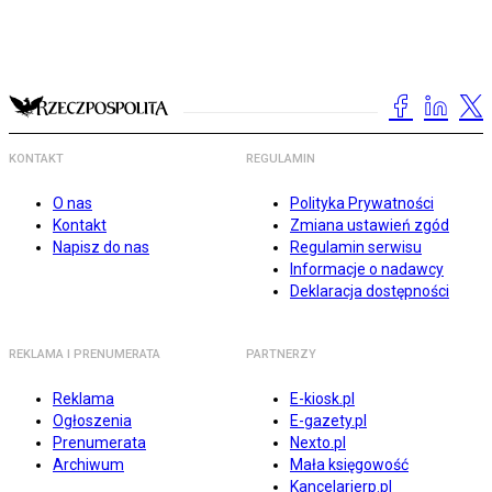
KONTAKT
REGULAMIN
O nas
Polityka Prywatności
Kontakt
Zmiana ustawień zgód
Napisz do nas
Regulamin serwisu
Informacje o nadawcy
Deklaracja dostępności
REKLAMA I PRENUMERATA
PARTNERZY
Reklama
E-kiosk.pl
Ogłoszenia
E-gazety.pl
Prenumerata
Nexto.pl
Archiwum
Mała księgowość
Kancelarierp.pl