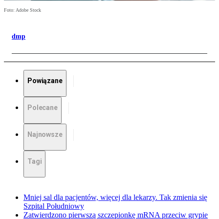
Foto: Adobe Stock
dmp
Powiązane
Polecane
Najnowsze
Tagi
Mniej sal dla pacjentów, więcej dla lekarzy. Tak zmienia się
Szpital Południowy
Zatwierdzono pierwszą szczepionkę mRNA przeciw grypie