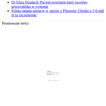
Dr Eliza Działach: Pacjent powinien mieć swojego
przewodnika w systemie
Polska składa apelację w sporze z Pfizerem. Chodzi o 5,6 mld
zł za szczepionki
Promowane treści