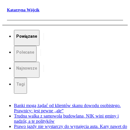
Katarzyna Wójcik
Powiązane
Polecane
Najnowsze
Tagi
Banki mogą żądać od klientów skanu dowodu osobistego.
Prawnicy: jest pewne „ale”
Trudna walka z samowolą budowlaną. NIK wini gminy i
nadzór, a te polityków
Prawo jazdy nie wystarczy do wynajęcia auta. Kary nawet do