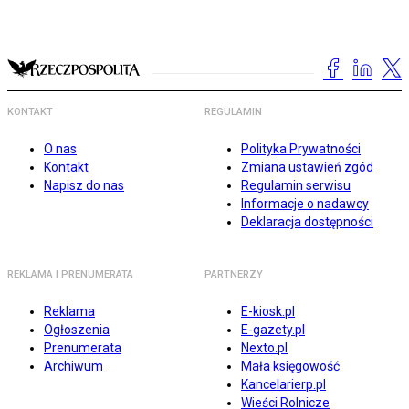
KONTAKT
REGULAMIN
O nas
Polityka Prywatności
Kontakt
Zmiana ustawień zgód
Napisz do nas
Regulamin serwisu
Informacje o nadawcy
Deklaracja dostępności
REKLAMA I PRENUMERATA
PARTNERZY
Reklama
E-kiosk.pl
Ogłoszenia
E-gazety.pl
Prenumerata
Nexto.pl
Archiwum
Mała księgowość
Kancelarierp.pl
Wieści Rolnicze