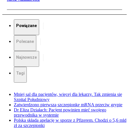
Powiązane
Polecane
Najnowsze
Tagi
Mniej sal dla pacjentów, więcej dla lekarzy. Tak zmienia się
Szpital Południowy
Zatwierdzono pierwszą szczepionkę mRNA przeciw grypie
Dr Eliza Działach: Pacjent powinien mieć swojego
przewodnika w systemie
Polska składa apelację w sporze z Pfizerem. Chodzi o 5,6 mld
zł za szczepionki