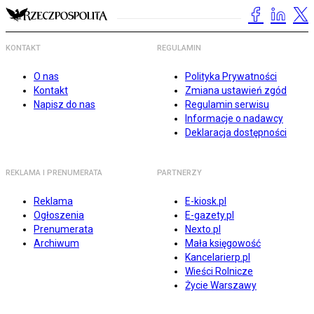
KONTAKT
REGULAMIN
O nas
Polityka Prywatności
Kontakt
Zmiana ustawień zgód
Napisz do nas
Regulamin serwisu
Informacje o nadawcy
Deklaracja dostępności
REKLAMA I PRENUMERATA
PARTNERZY
Reklama
E-kiosk.pl
Ogłoszenia
E-gazety.pl
Prenumerata
Nexto.pl
Archiwum
Mała księgowość
Kancelarierp.pl
Wieści Rolnicze
Życie Warszawy